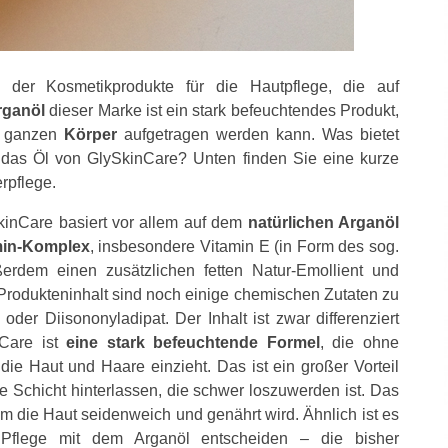
 der Kosmetikprodukte für die Hautpflege, die auf
rganöl
dieser Marke ist ein stark befeuchtendes Produkt,
n ganzen
Körper
aufgetragen werden kann. Was bietet
das Öl von GlySkinCare? Unten finden Sie eine kurze
rpflege.
kinCare basiert vor allem auf dem
natürlichen Arganöl
min-Komplex
, insbesondere Vitamin E (in Form des sog.
ßerdem einen zusätzlichen fetten Natur-Emollient und
 Produkteninhalt sind noch einige chemischen Zutaten zu
oder Diisononyladipat. Der Inhalt ist zwar differenziert
nCare ist
eine stark befeuchtende Formel
, die ohne
ie Haut und Haare einzieht. Das ist ein großer Vorteil
te Schicht hinterlassen, die schwer loszuwerden ist. Das
em die Haut seidenweich und genährt wird. Ähnlich ist es
Pflege mit dem Arganöl entscheiden – die bisher