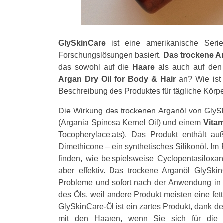
GlySkinCare
ist eine amerikanische Serie
Forschungslösungen basiert.
Das trockene A
das sowohl auf die
Haare
als auch auf de
Argan Dry Oil for Body & Hair
an? Wie ist 
Beschreibung des Produktes für tägliche Körpe
Die Wirkung des trockenen Arganöl von GlyS
(Argania Spinosa Kernel Oil) und einem
Vita
Tocopherylacetats). Das Produkt enthält au
Dimethicone – ein synthetisches Silikonöl. Im
finden, wie beispielsweise Cyclopentasiloxan 
aber effektiv. Das trockene Arganöl GlySki
Probleme und sofort nach der Anwendung in d
des Öls, weil andere Produkt meisten eine fet
GlySkinCare-Öl ist ein zartes Produkt, dank d
mit den Haaren, wenn Sie sich für die 